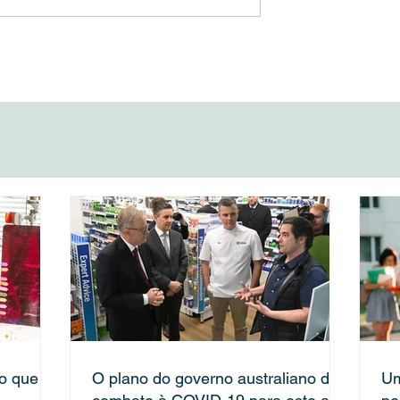
obre Skilled
Descubra como imigrar par
o 189 – PARTE II
Austrália estudando
Gastronomia - Parte 1
no que
O plano do governo australiano de
Um