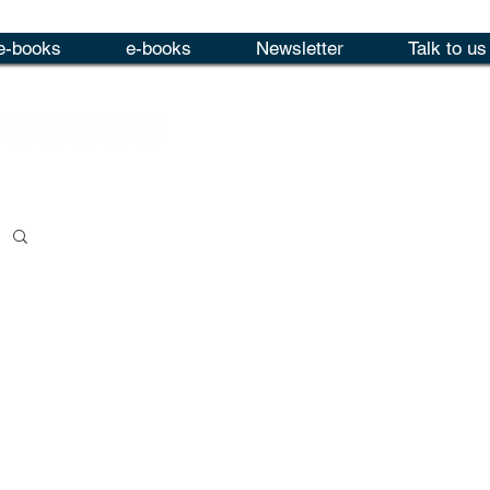
e-books
e-books
Newsletter
Talk to us