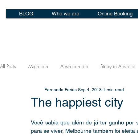
BLOG
Who we are
Online Booking
All Posts
Migration
Australian Life
Study in Australia
Fernanda Farias
Sep 4, 2018
1 min read
The happiest city
Você sabia que além de já ter ganho por v
para se viver, Melbourne também foi eleita a