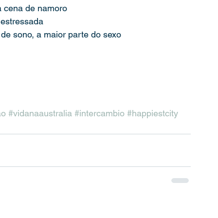
na cena de namoro
 estressada
 de sono, a maior parte do sexo
ão
#vidanaaustralia
#intercambio
#happiestcity