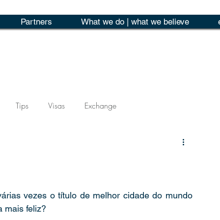
Partners
What we do | what we believe
Tips
Visas
Exchange
árias vezes o título de melhor cidade do mundo 
 mais feliz? 