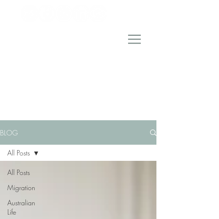
BLOG
All Posts
All Posts
Migration
Australian
Life