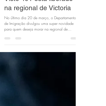
Fernanda Farias
Mar 28, 2023
1 min read
Visto 491 está liberado
na regional de Victoria
No último dia 20 de março, o Departamento
de Imigração divulgou uma super novidade
para quem deseja morar na regional de
Victoria: o...