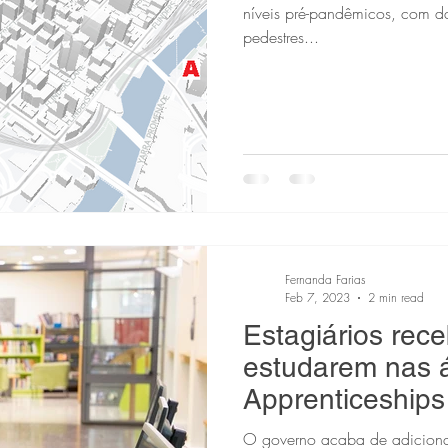
níveis pré-pandêmicos, com d
pedestres...
Fernanda Farias
Feb 7, 2023
2 min read
Estagiários rec
estudarem nas á
Apprenticeships P
O governo acaba de adicionar