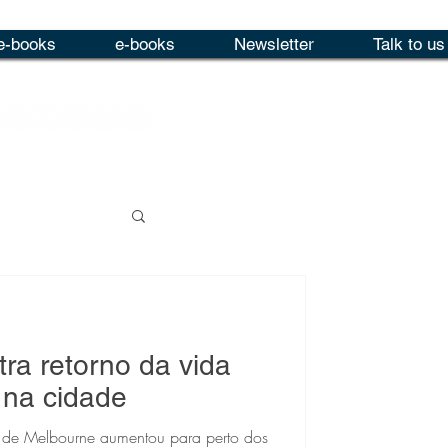
e-books
e-books
Newsletter
Talk to us
tra retorno da vida
 na cidade
 de Melbourne aumentou para perto dos