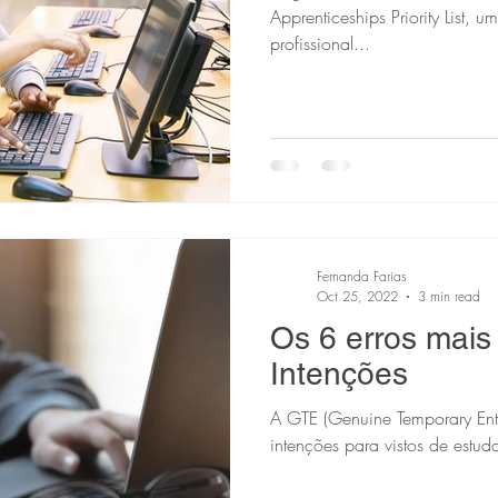
Apprenticeships Priority List, 
profissional...
Fernanda Farias
Oct 25, 2022
3 min read
Os 6 erros mais
Intenções
A GTE (Genuine Temporary Ent
intenções para vistos de estu