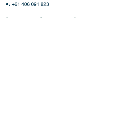
📲 +61 406 091 823
#megrowaustralia
#megrow
#melbourne
#victoriaau
#australianvisa
#temporarygraduatevisa
#australia
#morarnaaustralia
#estudarnaaustralia
#trabalharnaaustralia
#imigracao
#imigrar
#brasileirosnaaustralia
#vidanaaustralia
Ver tudo
Posts recentes