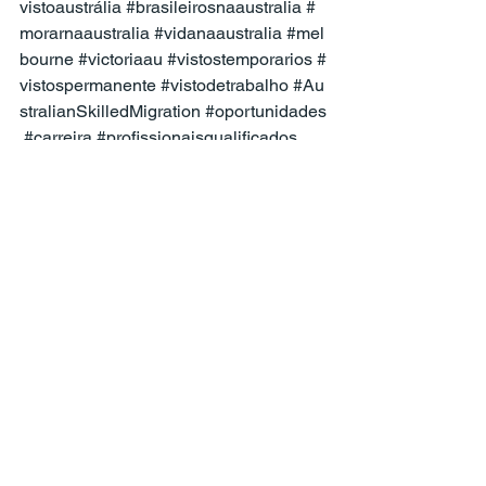
vistoaustrália
#brasileirosnaaustralia
#
morarnaaustralia
#vidanaaustralia
#mel
bourne
#victoriaau
#vistostemporarios
#
vistospermanente
#vistodetrabalho
#Au
stralianSkilledMigration
#oportunidades
#carreira
#profissionaisqualificados
Ver tudo
Posts recentes