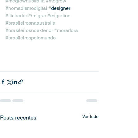
#megrowaustralia
#megrow
#nomadismodigital
#
designer 
#ilistrador
#imigrar
#migration
#brasileirosnaaustralia
#brasileirosnoexterior
#morarfora
#brasileirospelomundo
Ver tudo
Posts recentes