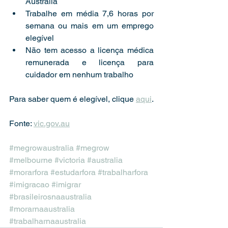
Austrália
Trabalhe em média 7,6 horas por 
semana ou mais em um emprego 
elegível
Não tem acesso a licença médica 
remunerada e licença para 
cuidador em nenhum trabalho
Para saber quem é elegível, clique 
aqui
.
Fonte: 
vic.gov.au
#megrowaustralia
#megrow
#melbourne
#victoria
#australia
#morarfora
#estudarfora
#trabalharfora
#imigracao
#imigrar
#brasileirosnaaustralia
#morarnaaustralia
#trabalharnaaustralia