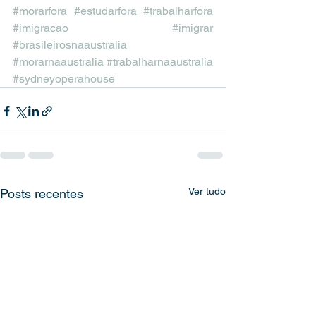
#morarfora
#estudarfora
#trabalharfora
#imigracao
#imigrar
#brasileirosnaaustralia
#morarnaaustralia
#trabalharnaaustralia
#sydneyoperahouse
Ver tudo
Posts recentes