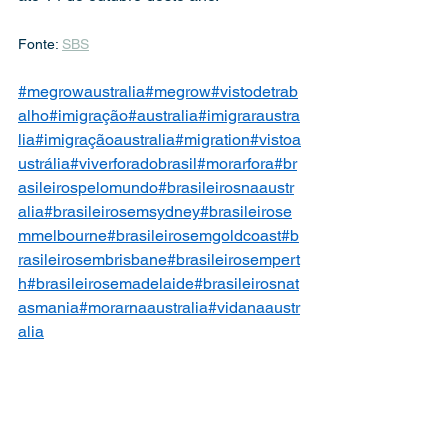
Fonte: 
SBS
#megrowaustralia
#megrow
#vistodetrab
alho
#imigração
#australia
#imigraraustra
lia
#imigraçãoaustralia
#migration
#vistoa
ustrália
#viverforadobrasil
#morarfora
#br
asileirospelomundo
#brasileirosnaaustr
alia
#brasileirosemsydney
#brasileirose
mmelbourne
#brasileirosemgoldcoast
#b
rasileirosembrisbane
#brasileirosempert
h
#brasileirosemadelaide
#brasileirosnat
asmania
#morarnaaustralia
#vidanaaustr
alia