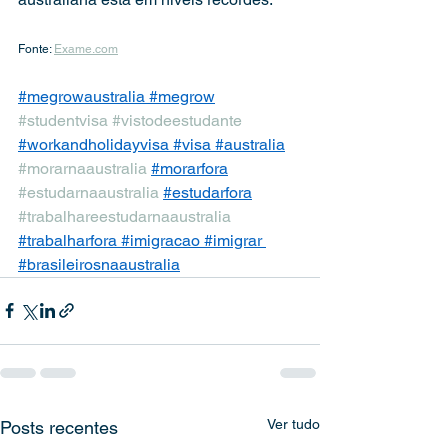
Fonte: 
Exame.com
#megrowaustralia
#megrow
#studentvisa
#vistodeestudante
#workandholidayvisa
#visa
#australia
#morarnaaustralia
#morarfora
#estudarnaaustralia
#estudarfora
#trabalhareestudarnaaustralia
#trabalharfora
#imigracao
#imigrar
#brasileirosnaaustralia
Ver tudo
Posts recentes