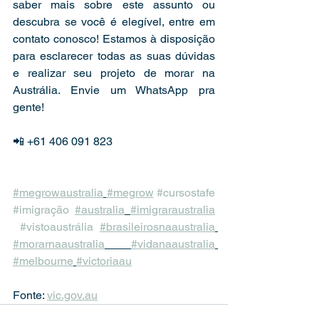
saber mais sobre este assunto ou 
descubra se você é elegível, entre em 
contato conosco! Estamos à disposição 
para esclarecer todas as suas dúvidas 
e realizar seu projeto de morar na 
Austrália. Envie um WhatsApp pra 
gente! 
📲 +61 406 091 823  
#megrowaustralia
#megrow
#cursostafe
#imigração
#australia
#imigraraustralia
#vistoaustrália
#brasileirosnaaustralia
#morarnaaustralia
#vidanaaustralia
#melbourne
#victoriaau
Fonte: 
vic.gov.au