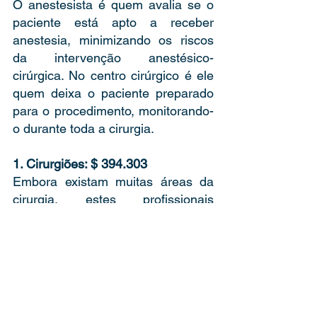
O anestesista é quem avalia se o 
paciente está apto a receber 
anestesia, minimizando os riscos 
da intervenção anestésico-
cirúrgica. No centro cirúrgico é ele 
quem deixa o paciente preparado 
para o procedimento, monitorando-
o durante toda a cirurgia. 
1. Cirurgiões: $ 394.303 
Embora existam muitas áreas da 
cirurgia, estes profissionais 
recebem o primeiro lugar por 
dedicar muito de si aos estudos e 
trabalho sob pressão.  
Fonte: 
9News