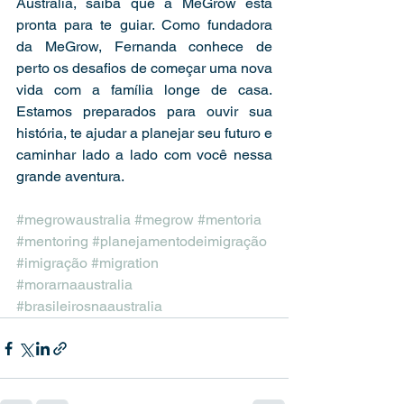
Austrália, saiba que a MeGrow está 
pronta para te guiar. Como fundadora 
da MeGrow, Fernanda conhece de 
perto os desafios de começar uma nova 
vida com a família longe de casa. 
Estamos preparados para ouvir sua 
história, te ajudar a planejar seu futuro e 
caminhar lado a lado com você nessa 
grande aventura.
#megrowaustralia
#megrow
#mentoria
#mentoring
#planejamentodeimigração
#imigração
#migration
#morarnaaustralia
#brasileirosnaaustralia