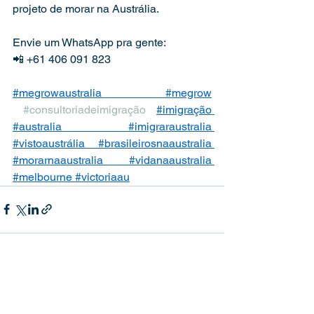
projeto de morar na Austrália.  
Envie um WhatsApp pra gente:  
📲 +61 406 091 823  
#megrowaustralia
#megrow
#consultoriadeimigração
#imigração
#australia
#imigraraustralia
#vistoaustrália
#brasileirosnaaustralia
#morarnaaustralia
#vidanaaustralia
#melbourne
#victoriaau
Ver tudo
Posts recentes