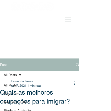
Post
All Posts
Fernanda Farias
All Posts
Apr 7, 2021
1 min read
Quais as melhores
Migration
ocupações para imigrar?
Australian Life
Study in Australia