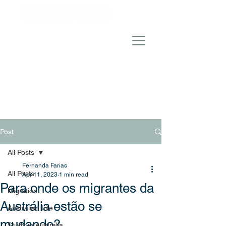
Post
All Posts
Fernanda Farias
All Posts
Apr 11, 2023
1 min read
Para onde os migrantes da
Migration
Austrália estão se
Australian Life
mudando?
Study in Australia