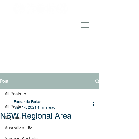
Post
All Posts
Fernanda Farias
All Posts
May 14, 2021
1 min read
NSW Regional Area
Migration
Australian Life
Study in Australia