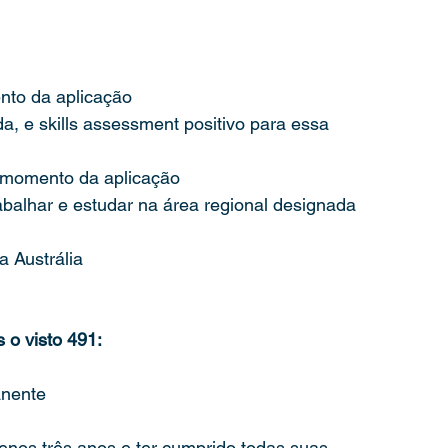
nto da aplicação
, e skills assessment positivo para essa 
o momento da aplicação
abalhar e estudar na área regional designada
 
a Austrália
o visto 491: 
anente
menos três anos e ter cumprido todas suas 