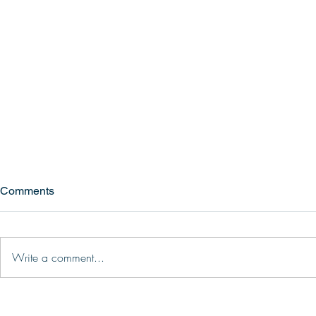
Comments
Write a comment...
Consultoria de imigração: no
O plano do 