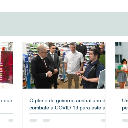
 de combate à
residência permanente par
ra este ano
os estudantes internacionai
no que
O plano do governo australiano de
Um
combate à COVID-19 para este ano
pe
in