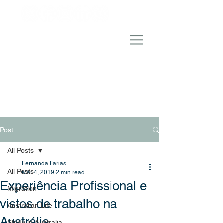
Post
All Posts
Fernanda Farias
All Posts
Mar 4, 2019
2 min read
Experiência Profissional e
Migration
vistos de trabalho na
Australian Life
Austrália
Study in Australia