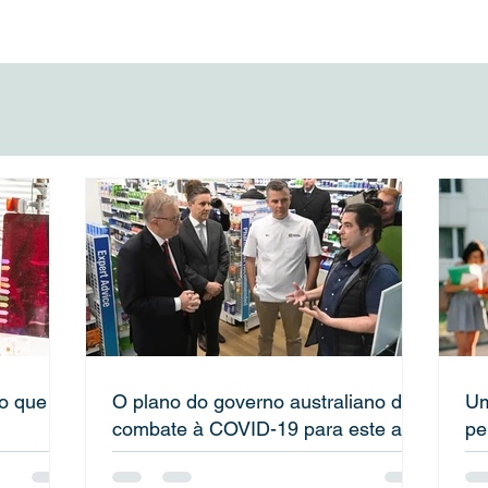
 de combate à
residência permanente par
ra este ano
os estudantes internacionai
no que
O plano do governo australiano de
Um
combate à COVID-19 para este ano
pe
in