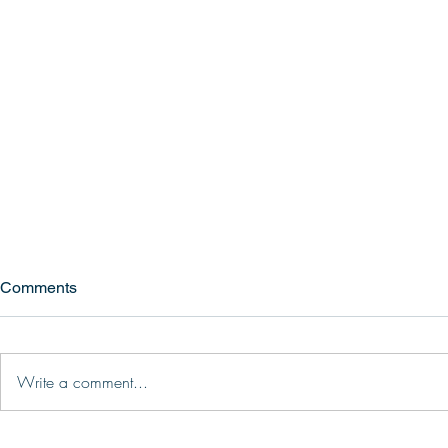
Comments
Write a comment...
Consultoria de imigração: no
O plano do 