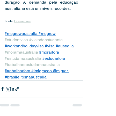
duração. A demanda pela educação 
australiana está em níveis recordes.  
Fonte: 
Exame.com
#megrowaustralia
#megrow
#studentvisa
#vistodeestudante
#workandholidayvisa
#visa
#australia
#morarnaaustralia
#morarfora
#estudarnaaustralia
#estudarfora
#trabalhareestudarnaaustralia
#trabalharfora
#imigracao
#imigrar
#brasileirosnaaustralia