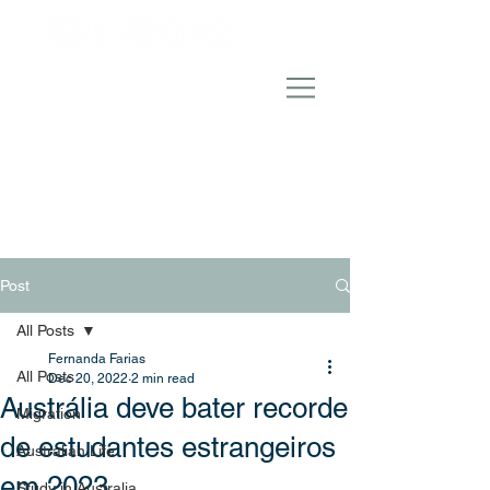
Post
All Posts
Fernanda Farias
All Posts
Dec 20, 2022
2 min read
Austrália deve bater recorde
Migration
de estudantes estrangeiros
Australian Life
em 2023
Study in Australia