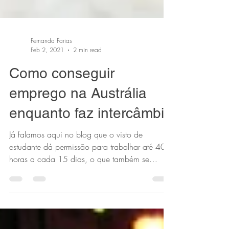
Fernanda Farias
Feb 2, 2021
2 min read
Como conseguir
emprego na Austrália
enquanto faz intercâmbio
Já falamos aqui no blog que o visto de
estudante dá permissão para trabalhar até 40
horas a cada 15 dias, o que também se
aplica ao...