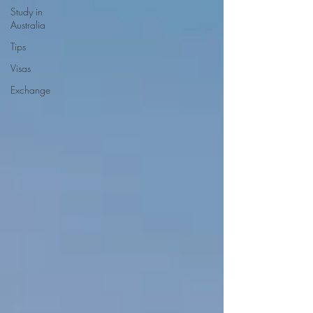
Study in
Australia
Tips
Visas
Exchange