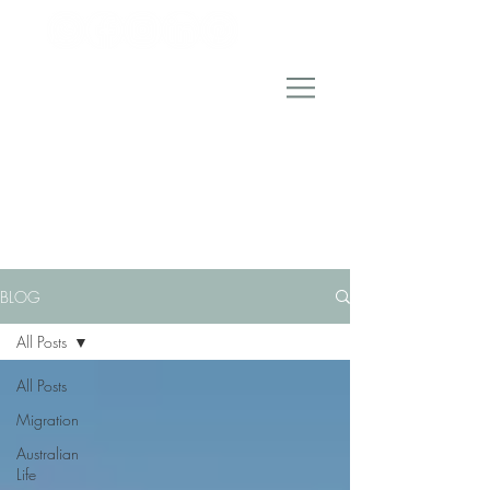
BLOG
All Posts
All Posts
Migration
Australian
Life