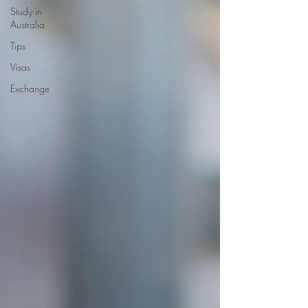
Study in
Australia
Tips
Visas
Exchange