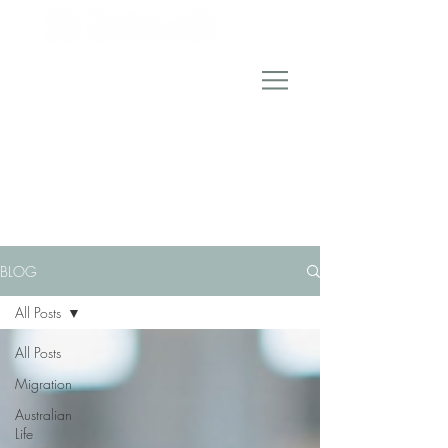
BLOG
All Posts
All Posts
Migration
Australian
Life