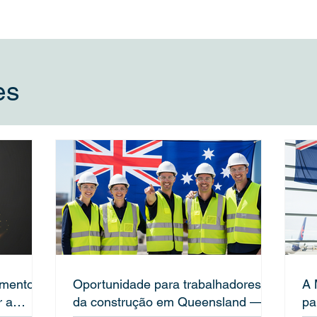
es
mento
Oportunidade para trabalhadores
A 
r a
da construção em Queensland —
pa