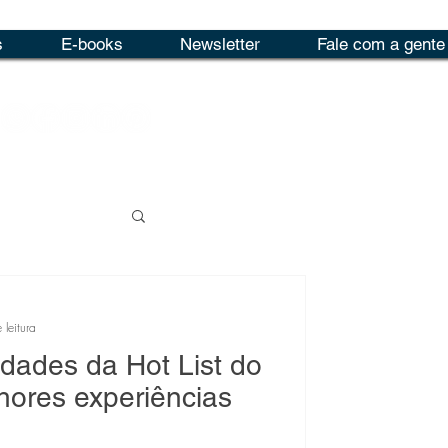
s
E-books
Newsletter
Fale com a gente
 leitura
idades da Hot List do
hores experiências