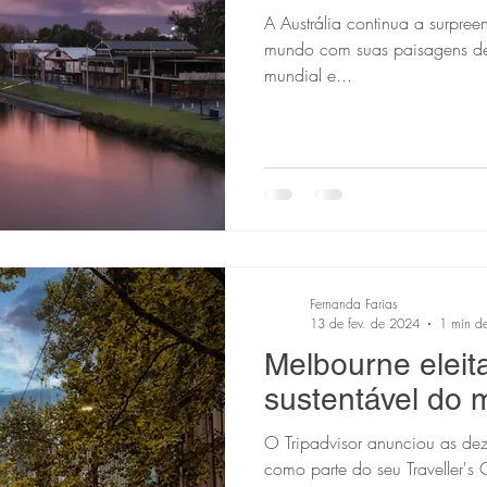
A Austrália continua a surpree
mundo com suas paisagens des
mundial e...
Fernanda Farias
13 de fev. de 2024
1 min de
Melbourne eleit
sustentável ​​do
O Tripadvisor anunciou as dez
como parte do seu Traveller'