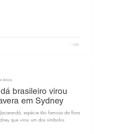
 leitura
á brasileiro virou
mavera em Sydney
Jacarandá, espécie tão famosa da flora
ydney que virou um dos símbolos