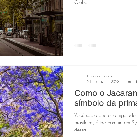
Global...
Fernanda Farias
21 de nov. de 2023
1 min de
Como o Jacarand
símbolo da pri
Você sabia que o famigerado 
brasileira, é tão comum em S
dessa...