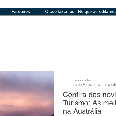
Parceiros
O que fazemos | No que acreditamo
Fernanda Farias
11 de fev. de 2025
1 min de
Confira das nov
Turismo: As mel
na Austrália