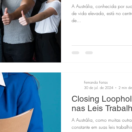
A Austrália, conhecida por su
de vida elevada, está no cent
de...
Fernanda Farias
30 de jul. de 2024
2 min de 
Closing Loopho
nas Leis Trabalh
A Austrália, como muitas outr
constante em suas leis trabalhi