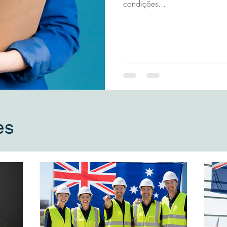
condições...
es