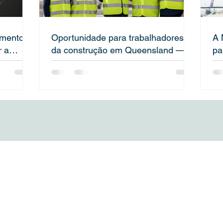
mento
Oportunidade para trabalhadores
A 
r a
da construção em Queensland —
pa
saiba como se qualificar para vistos
qualificados