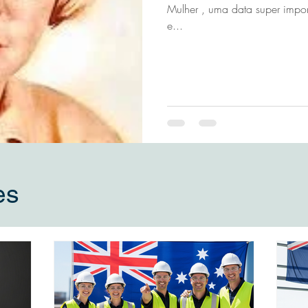
Mulher , uma data super import
e...
es