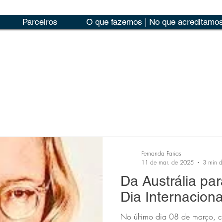
Parceiros
O que fazemos | No que acreditamo
Fernanda Farias
11 de mar. de 2025
3 min d
Da Austrália pa
Dia Internacion
No último dia 08 de março, c