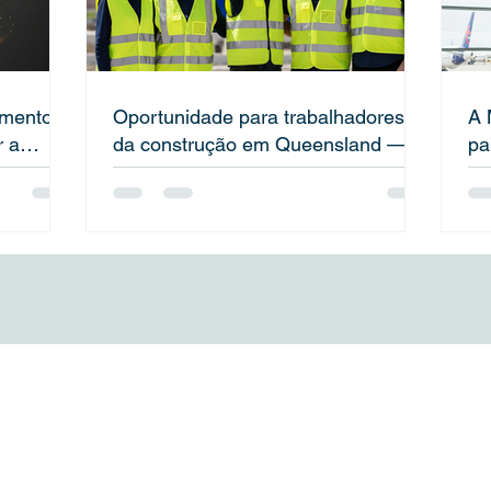
mento
Oportunidade para trabalhadores
A 
r a
da construção em Queensland —
pa
saiba como se qualificar para vistos
qualificados