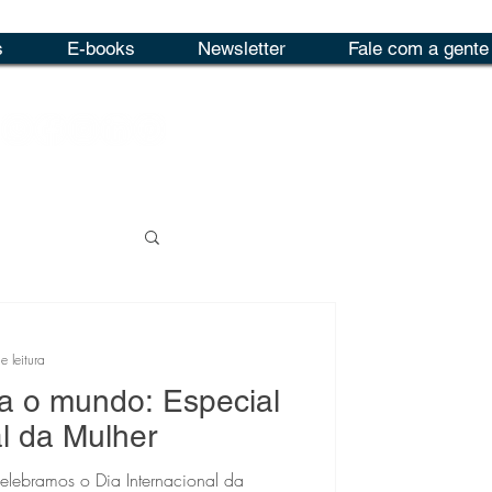
s
E-books
Newsletter
Fale com a gente
e leitura
ra o mundo: Especial
al da Mulher
elebramos o Dia Internacional da