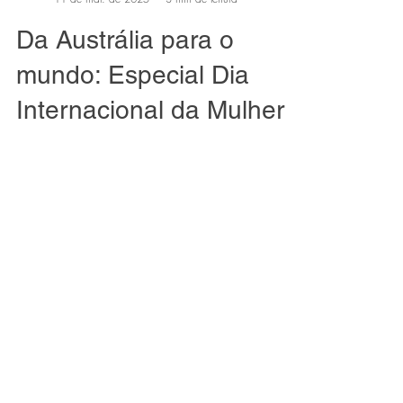
Fernanda Farias
11 de mar. de 2025
3 min de leitura
Da Austrália para o
mundo: Especial Dia
Internacional da Mulher
No último dia 08 de março, celebramos o Dia
Internacional da Mulher , uma data super
importante pra lembrar das conquistas, lutas
e...
Artigos Recentes